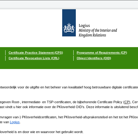
Certificate Practice Statement (CPS)
Programme of Requirements (CP)
Certificate Revocation Lists (CRL)
Object Identifiers (OID)
twoordelijk voor de uitgifte en het beheer van kwalitatief hoog betrouwbare digitale certificat
egeven Root-, intermediate- en TSP-certificaten, de bijbehorende Certificate Policy (
CP
), Cer
st vindt u hier ook informatie over de
PKIoverheid
OID’s. Deze informatie is uitsluitend besc
anvragen van-) PKIoverheidcertificaten, het PKIoverheid-afsprakenstelsel en het tot het PKIov
ite van
Logius
.
Ioverheid
is en door wie en waarvoor het gebruikt wordt.