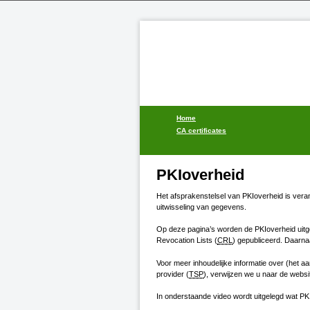
Home
CA certificates
PKIoverheid
Het afsprakenstelsel van
PKIoverheid
is veran
uitwisseling van gegevens.
Op deze pagina’s worden de
PKIoverheid
uitg
Revocation Lists (
CRL
) gepubliceerd. Daarnaa
Voor meer inhoudelijke informatie over (het a
provider (
TSP
), verwijzen we u naar de webs
In onderstaande video wordt uitgelegd wat
PK