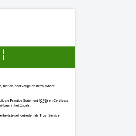
en, met als doel veilige en betrouwbare
tificate Practice Statement (
CPS
) en Certificate
hikbaar in het Engels.
erheidstelsel toetreden als Trust Service