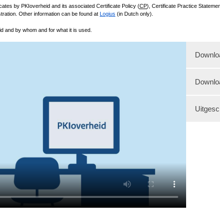
icates by
PKIoverheid
and its associated Certificate Policy (
CP
), Certificate Practice Statemen
tration. Other information can be found at
Logius
(in Dutch only).
id
and by whom and for what it is used.
Downloa
Dow
Downlo
Dow
Uitgesc
Dow
VOICE-OV
maatschapp
communice
alleen wan
afzender, 
bericht.
(Een anima
PKIoverhe
voor de ov